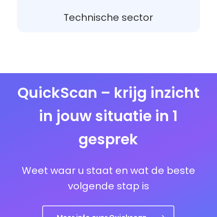
Technische sector
QuickScan – krijg inzicht
in jouw situatie in 1
gesprek
Weet waar u staat en wat de beste
volgende stap is